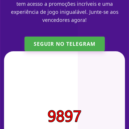
tem acesso a promoções incríveis e uma
experiência de jogo inigualável. Junte-se aos
vencedores agora!
SEGUIR NO TELEGRAM