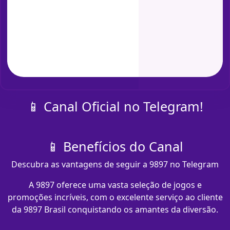
📱 Canal Oficial no Telegram!
📱 Benefícios do Canal
Descubra as vantagens de seguir a 9897 no Telegram
A 9897 oferece uma vasta seleção de jogos e
promoções incríveis, com o excelente serviço ao cliente
da 9897 Brasil conquistando os amantes da diversão.