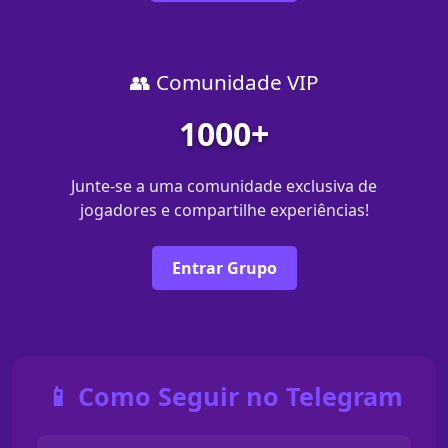
👥 Comunidade VIP
1000+
Junte-se a uma comunidade exclusiva de
jogadores e compartilhe experiências!
Entrar Grupo
📱 Como Seguir no Telegram