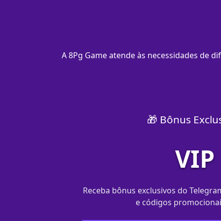
A 8Pg Game atende às necessidades de dife
🎁 Bônus Exclu
VIP
Receba bônus exclusivos do Telegra
e códigos promocionai