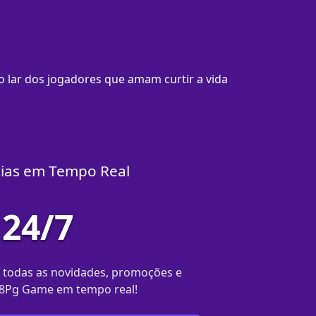
o lar dos jogadores que amam curtir a vida
cias em Tempo Real
24/7
e todas as novidades, promoções e
 8Pg Game em tempo real!