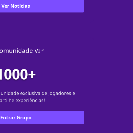
Ver Notícias
Comunidade VIP
1000+
unidade exclusiva de jogadores e
rtilhe experiências!
Entrar Grupo