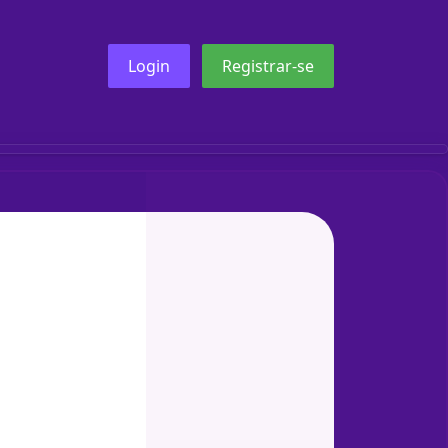
Login
Registrar-se