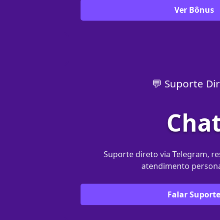
Ver Bônus
💬 Suporte Di
Cha
Suporte direto via Telegram, r
atendimento persona
Falar Suport