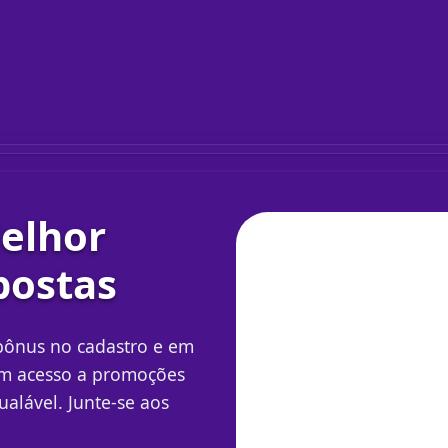
elhor
postas
bônus no cadastro e em
em acesso a promoções
ualável. Junte-se aos