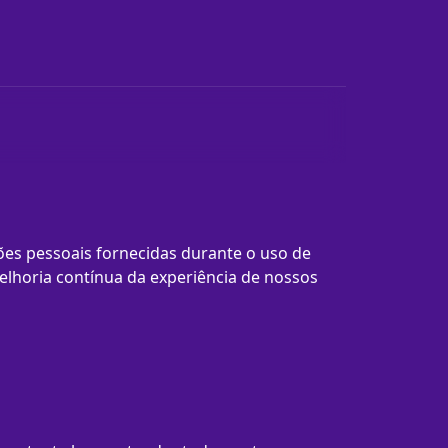
es pessoais fornecidas durante o uso de
elhoria contínua da experiência de nossos