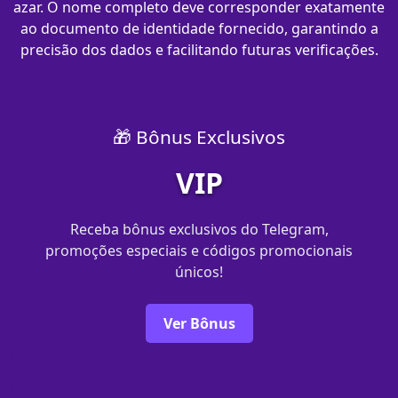
azar. O nome completo deve corresponder exatamente
ao documento de identidade fornecido, garantindo a
precisão dos dados e facilitando futuras verificações.
🎁 Bônus Exclusivos
VIP
Receba bônus exclusivos do Telegram,
promoções especiais e códigos promocionais
únicos!
Ver Bônus