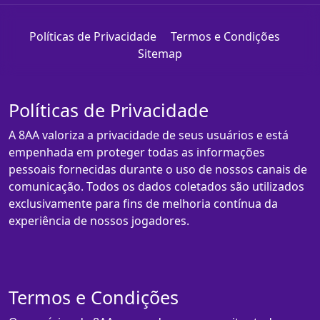
Políticas de Privacidade
Termos e Condições
Sitemap
Políticas de Privacidade
A 8AA valoriza a privacidade de seus usuários e está
empenhada em proteger todas as informações
pessoais fornecidas durante o uso de nossos canais de
comunicação. Todos os dados coletados são utilizados
exclusivamente para fins de melhoria contínua da
experiência de nossos jogadores.
Termos e Condições