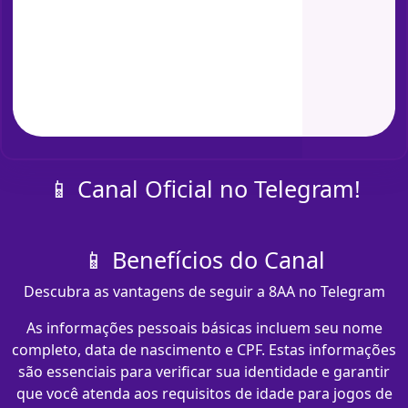
📱 Canal Oficial no Telegram!
📱 Benefícios do Canal
Descubra as vantagens de seguir a 8AA no Telegram
As informações pessoais básicas incluem seu nome
completo, data de nascimento e CPF. Estas informações
são essenciais para verificar sua identidade e garantir
que você atenda aos requisitos de idade para jogos de