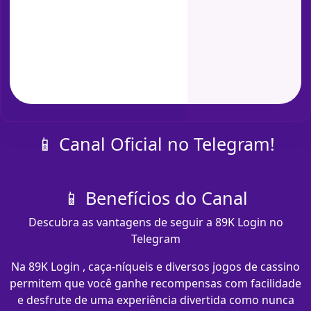
📱 Canal Oficial no Telegram!
📱 Benefícios do Canal
Descubra as vantagens de seguir a 89K Login no
Telegram
Na 89K Login , caça-níqueis e diversos jogos de cassino
permitem que você ganhe recompensas com facilidade
e desfrute de uma experiência divertida como nunca