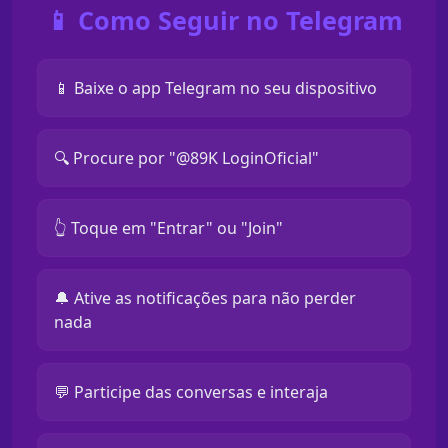
📱 Como Seguir no Telegram
📱 Baixe o app Telegram no seu dispositivo
🔍 Procure por "@89K LoginOficial"
👆 Toque em "Entrar" ou "Join"
🔔 Ative as notificações para não perder
nada
💬 Participe das conversas e interaja