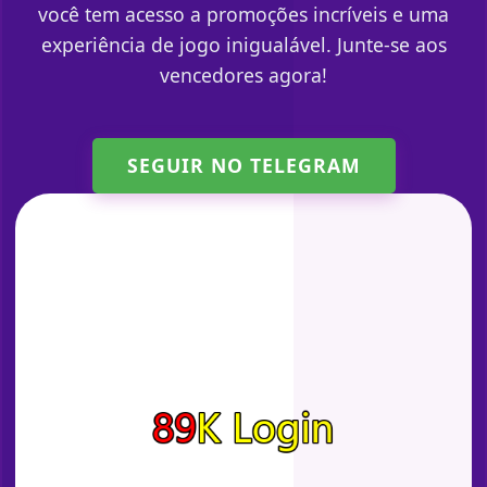
você tem acesso a promoções incríveis e uma
experiência de jogo inigualável. Junte-se aos
vencedores agora!
SEGUIR NO TELEGRAM