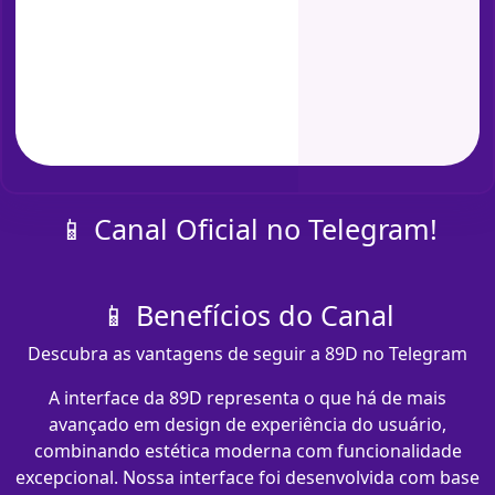
📱 Canal Oficial no Telegram!
📱 Benefícios do Canal
Descubra as vantagens de seguir a 89D no Telegram
A interface da 89D representa o que há de mais
avançado em design de experiência do usuário,
combinando estética moderna com funcionalidade
excepcional. Nossa interface foi desenvolvida com base