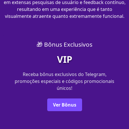
em extensas pesquisas de usuário e feedback contínuo,
resultando em uma experiência que é tanto
visualmente atraente quanto extremamente funcional.
🎁 Bônus Exclusivos
VIP
Receba bônus exclusivos do Telegram,
promoções especiais e códigos promocionais
únicos!
Ver Bônus