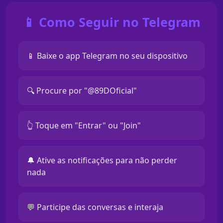
📱 Como Seguir no Telegram
📱 Baixe o app Telegram no seu dispositivo
🔍 Procure por "@89DOficial"
👆 Toque em "Entrar" ou "Join"
🔔 Ative as notificações para não perder
nada
💬 Participe das conversas e interaja