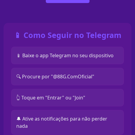
📱 Como Seguir no Telegram
📱 Baixe o app Telegram no seu dispositivo
🔍 Procure por "@88G.ComOficial"
👆 Toque em "Entrar" ou "Join"
🔔 Ative as notificações para não perder
nada