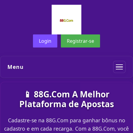
Login
Registrar-se
Menu
📱 88G.Com A Melhor
Plataforma de Apostas
Cadastre-se na 88G.Com para ganhar bônus no
cadastro e em cada recarga. Com a 88G.Com, você