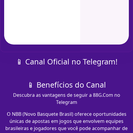
📱 Canal Oficial no Telegram!
📱 Benefícios do Canal
Descubra as vantagens de seguir a 88G.Com no
Telegram
O NBB (Novo Basquete Brasil) oferece oportunidades
únicas de apostas em jogos que envolvem equipes
brasileiras e jogadores que você pode acompanhar de