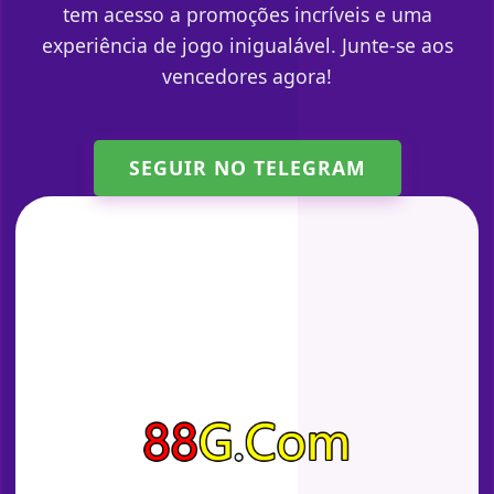
tem acesso a promoções incríveis e uma
experiência de jogo inigualável. Junte-se aos
vencedores agora!
SEGUIR NO TELEGRAM