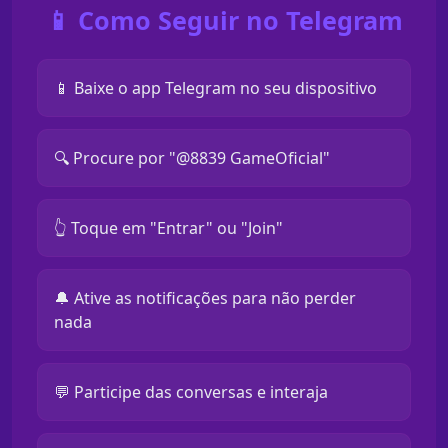
📱 Como Seguir no Telegram
📱 Baixe o app Telegram no seu dispositivo
🔍 Procure por "@8839 GameOficial"
👆 Toque em "Entrar" ou "Join"
🔔 Ative as notificações para não perder
nada
💬 Participe das conversas e interaja