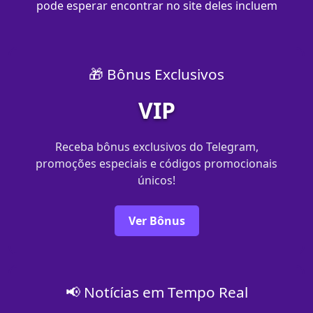
pode esperar encontrar no site deles incluem
🎁 Bônus Exclusivos
VIP
Receba bônus exclusivos do Telegram,
promoções especiais e códigos promocionais
únicos!
Ver Bônus
📢 Notícias em Tempo Real