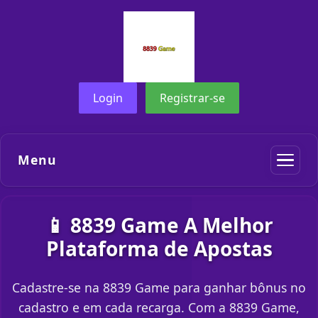
Login
Registrar-se
Menu
📱 8839 Game A Melhor
Plataforma de Apostas
Cadastre-se na 8839 Game para ganhar bônus no
cadastro e em cada recarga. Com a 8839 Game,