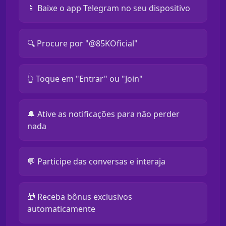
📱 Baixe o app Telegram no seu dispositivo
🔍 Procure por "@85KOficial"
👆 Toque em "Entrar" ou "Join"
🔔 Ative as notificações para não perder
nada
💬 Participe das conversas e interaja
🎁 Receba bônus exclusivos
automaticamente