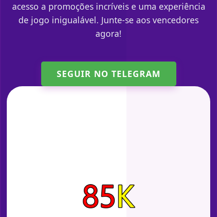
acesso a promoções incríveis e uma experiência
de jogo inigualável. Junte-se aos vencedores
agora!
SEGUIR NO TELEGRAM