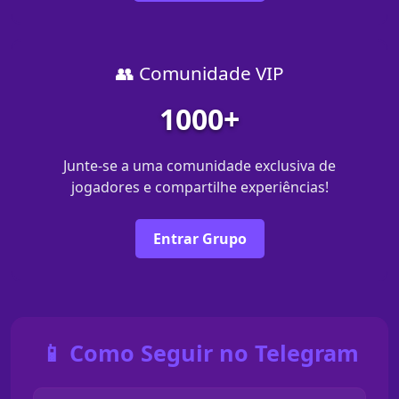
👥 Comunidade VIP
1000+
Junte-se a uma comunidade exclusiva de
jogadores e compartilhe experiências!
Entrar Grupo
📱 Como Seguir no Telegram