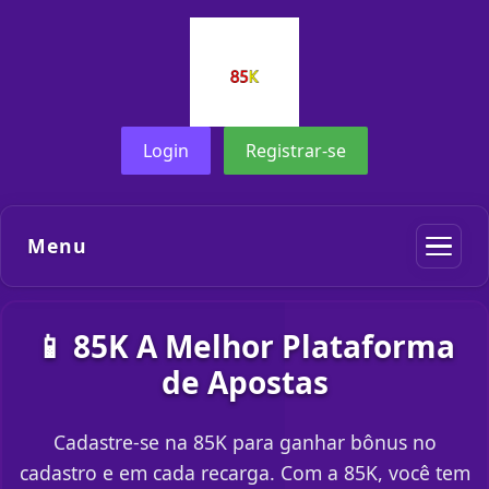
Login
Registrar-se
Menu
📱 85K A Melhor Plataforma
de Apostas
Cadastre-se na 85K para ganhar bônus no
cadastro e em cada recarga. Com a 85K, você tem