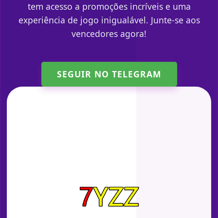
tem acesso a promoções incríveis e uma
experiência de jogo inigualável. Junte-se aos
vencedores agora!
SEGUIR NO TELEGRAM