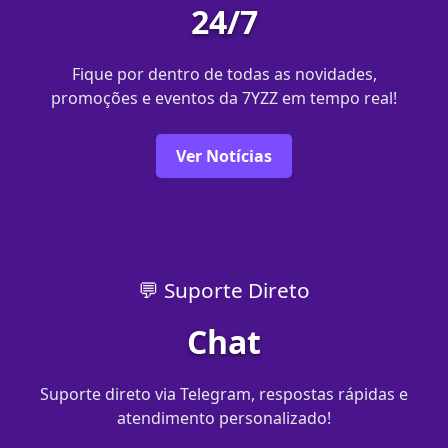
24/7
Fique por dentro de todas as novidades,
promoções e eventos da 7YZZ em tempo real!
Ver Notícias
💬 Suporte Direto
Chat
Suporte direto via Telegram, respostas rápidas e
atendimento personalizado!