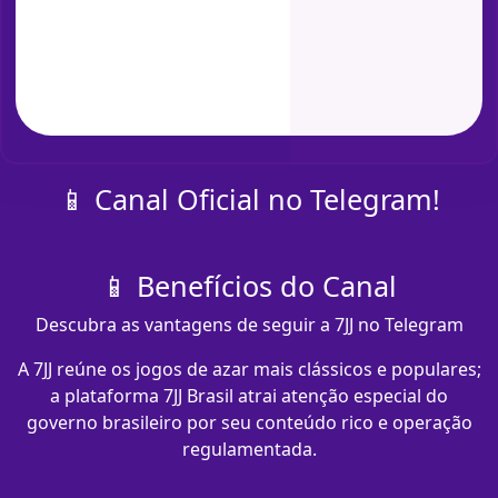
📱 Canal Oficial no Telegram!
📱 Benefícios do Canal
Descubra as vantagens de seguir a 7JJ no Telegram
A 7JJ reúne os jogos de azar mais clássicos e populares;
a plataforma 7JJ Brasil atrai atenção especial do
governo brasileiro por seu conteúdo rico e operação
regulamentada.