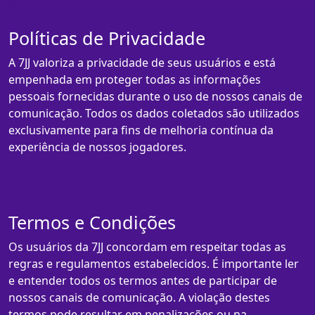
Políticas de Privacidade
A 7JJ valoriza a privacidade de seus usuários e está
empenhada em proteger todas as informações
pessoais fornecidas durante o uso de nossos canais de
comunicação. Todos os dados coletados são utilizados
exclusivamente para fins de melhoria contínua da
experiência de nossos jogadores.
Termos e Condições
Os usuários da 7JJ concordam em respeitar todas as
regras e regulamentos estabelecidos. É importante ler
e entender todos os termos antes de participar de
nossos canais de comunicação. A violação destes
termos pode resultar em penalizações ou na