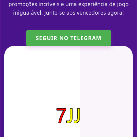
promoções incríveis e uma experiência de jogo
inigualável. Junte-se aos vencedores agora!
SEGUIR NO TELEGRAM