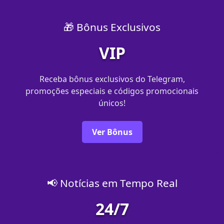
🎁 Bônus Exclusivos
VIP
Receba bônus exclusivos do Telegram,
promoções especiais e códigos promocionais
únicos!
Ver Bônus
📢 Notícias em Tempo Real
24/7