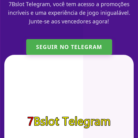
7Bslot Telegram, você tem acesso a promoções
incríveis e uma experiência de jogo inigualável.
Junte-se aos vencedores agora!
SEGUIR NO TELEGRAM