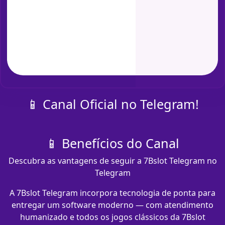
📱 Canal Oficial no Telegram!
📱 Benefícios do Canal
Descubra as vantagens de seguir a 7Bslot Telegram no
Telegram
A 7Bslot Telegram incorpora tecnologia de ponta para
entregar um software moderno — com atendimento
humanizado e todos os jogos clássicos da 7Bslot