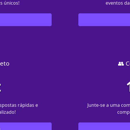
s únicos!
eventos da
reto
👥 
t
espostas rápidas e
Junte-se a uma com
lizado!
compa
e