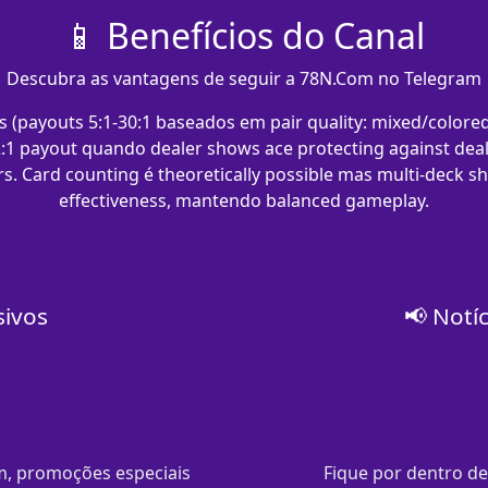
📱 Benefícios do Canal
Descubra as vantagens de seguir a 78N.Com no Telegram
rs (payouts 5:1-30:1 baseados em pair quality: mixed/colore
2:1 payout quando dealer shows ace protecting against deal
. Card counting é theoretically possible mas multi-deck sh
effectiveness, mantendo balanced gameplay.
sivos
📢 Notí
m, promoções especiais
Fique por dentro d