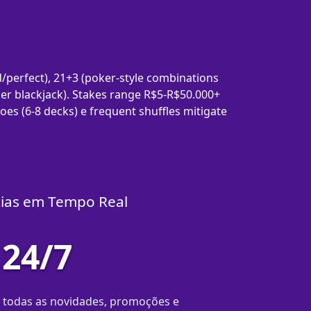
d/perfect), 21+3 (poker-style combinations
er blackjack). Stakes range R$5-R$50.000+
oes (6-8 decks) e frequent shuffles mitigate
cias em Tempo Real
24/7
e todas as novidades, promoções e