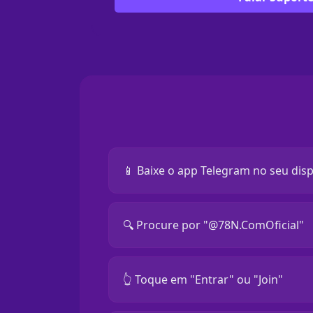
📱 Baixe o app Telegram no seu disp
🔍 Procure por "@78N.ComOficial"
👆 Toque em "Entrar" ou "Join"