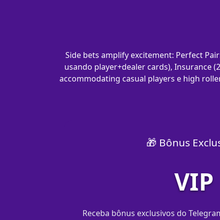
Side bets amplify excitement: Perfect Pai
usando player+dealer cards), Insurance (
accommodating casual players e high rollers
🎁 Bônus Exclu
VIP
Receba bônus exclusivos do Telegra