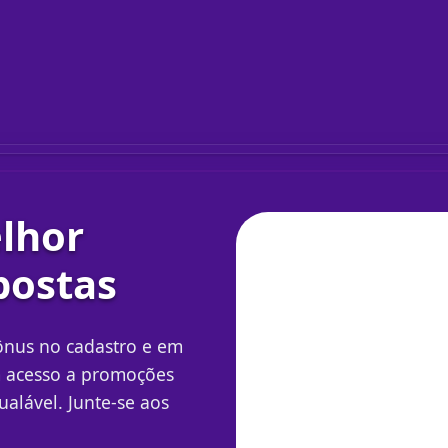
lhor
postas
ônus no cadastro e em
m acesso a promoções
ualável. Junte-se aos