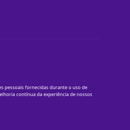
s pessoais fornecidas durante o uso de
elhoria contínua da experiência de nossos