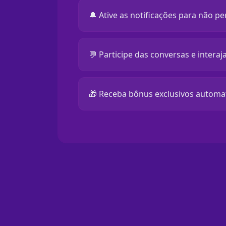
🔔 Ative as notificações para não p
💬 Participe das conversas e interaj
🎁 Receba bônus exclusivos autom