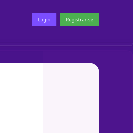
Login
Registrar-se