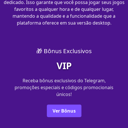
dedicado. Isso garante que você possa jogar seus jogos
favoritos a qualquer hora e de qualquer lugar,
mantendo a qualidade e a funcionalidade que a
plataforma oferece em sua versão desktop.
🎁 Bônus Exclusivos
VIP
Receba bônus exclusivos do Telegram,
promoções especiais e códigos promocionais
únicos!
Ver Bônus