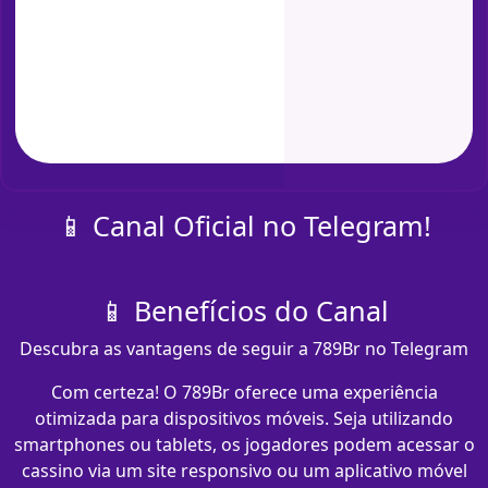
📱 Canal Oficial no Telegram!
📱 Benefícios do Canal
Descubra as vantagens de seguir a 789Br no Telegram
Com certeza! O 789Br oferece uma experiência
otimizada para dispositivos móveis. Seja utilizando
smartphones ou tablets, os jogadores podem acessar o
cassino via um site responsivo ou um aplicativo móvel