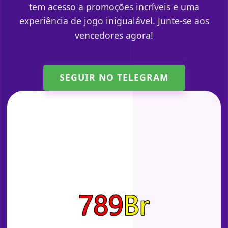
tem acesso a promoções incríveis e uma
experiência de jogo inigualável. Junte-se aos
vencedores agora!
SEGUIR NO TELEGRAM