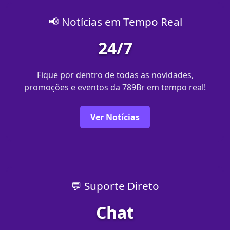
📢 Notícias em Tempo Real
24/7
Fique por dentro de todas as novidades,
promoções e eventos da 789Br em tempo real!
Ver Notícias
💬 Suporte Direto
Chat