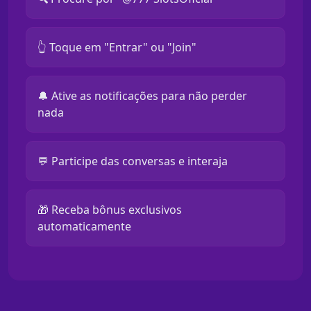
👆 Toque em "Entrar" ou "Join"
🔔 Ative as notificações para não perder
nada
💬 Participe das conversas e interaja
🎁 Receba bônus exclusivos
automaticamente