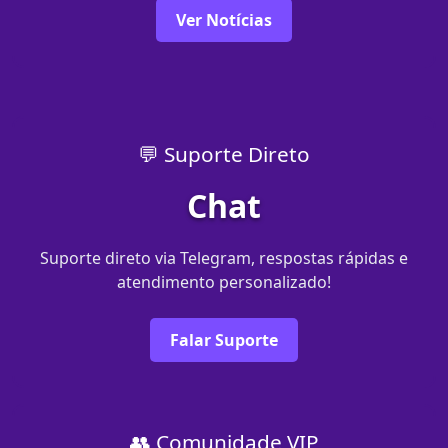
Ver Notícias
💬 Suporte Direto
Chat
Suporte direto via Telegram, respostas rápidas e
atendimento personalizado!
Falar Suporte
👥 Comunidade VIP