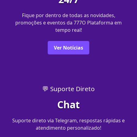
Fique por dentro de todas as novidades,
promoções e eventos da 777O Plataforma em
tempo real!
Ver Notícias
💬 Suporte Direto
Chat
Suporte direto via Telegram, respostas rápidas e
atendimento personalizado!