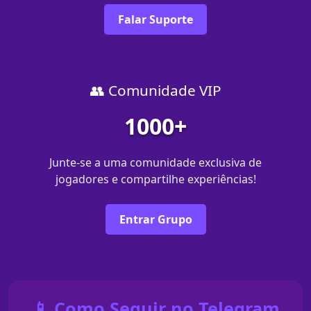
Falar Suporte
👥 Comunidade VIP
1000+
Junte-se a uma comunidade exclusiva de
jogadores e compartilhe experiências!
Entrar Grupo
📱 Como Seguir no Telegram