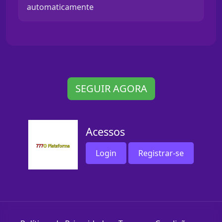
automaticamente
SEGUIR AGORA
Acessos
Login
Registrar-se