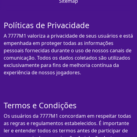
Sitemap
Políticas de Privacidade
A 7777M1 valoriza a privacidade de seus usuários e está
empenhada em proteger todas as informações
pessoais fornecidas durante o uso de nossos canais de
comunicação. Todos os dados coletados são utilizados
exclusivamente para fins de melhoria contínua da
experiência de nossos jogadores.
Termos e Condições
Os usuários da 7777M1 concordam em respeitar todas
as regras e regulamentos estabelecidos. É importante
ler e entender todos os termos antes de participar de