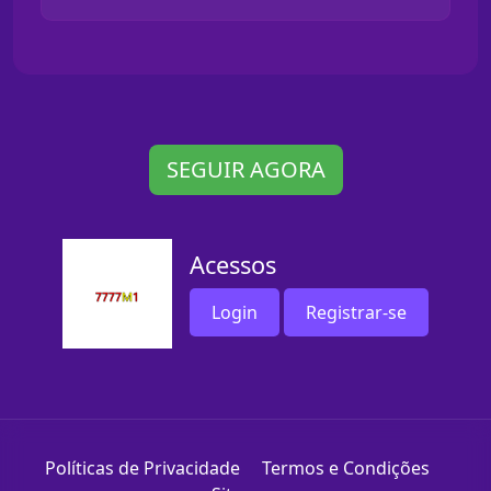
SEGUIR AGORA
Acessos
Login
Registrar-se
Políticas de Privacidade
Termos e Condições