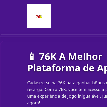
📱 76K A Melhor
Plataforma de A
Cadastre-se na 76K para ganhar bônus 
recarga. Com a 76K, você tem acesso a 
uma experiência de jogo inigualável. J
agora!