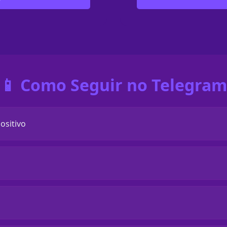
📱 Como Seguir no Telegram
ositivo