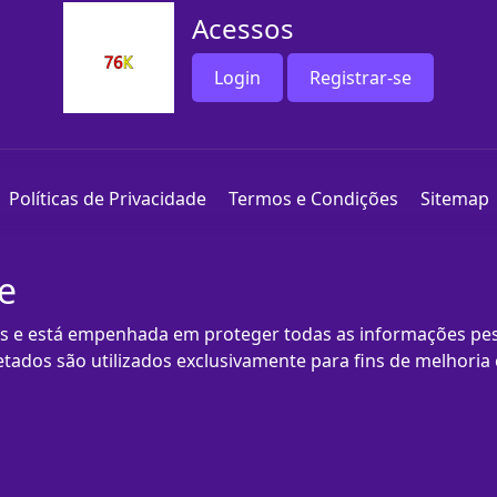
Acessos
Login
Registrar-se
Políticas de Privacidade
Termos e Condições
Sitemap
de
ios e está empenhada em proteger todas as informações pe
tados são utilizados exclusivamente para fins de melhoria