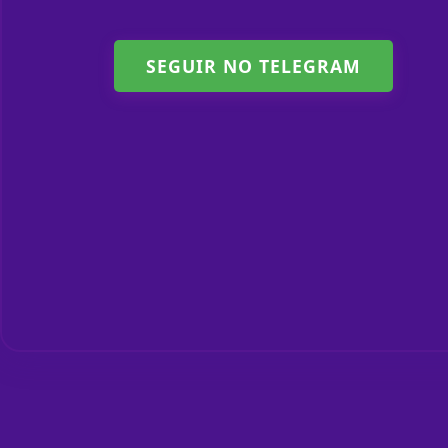
SEGUIR NO TELEGRAM