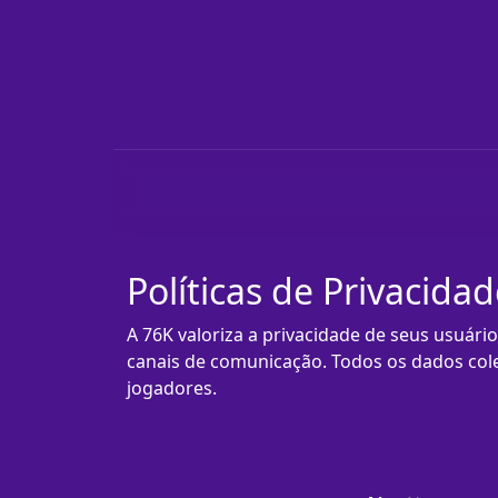
Políticas de Privacida
A 76K valoriza a privacidade de seus usuár
canais de comunicação. Todos os dados cole
jogadores.