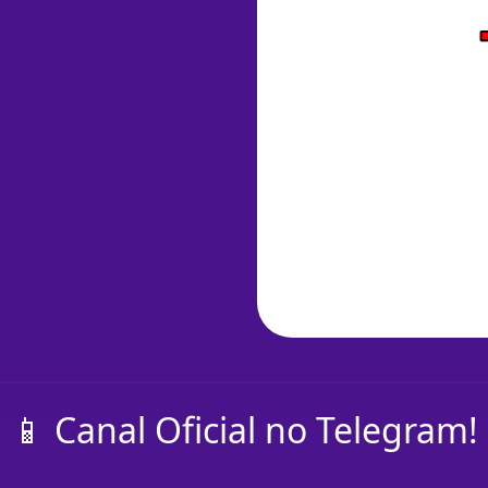
📱 Canal Oficial no Telegram!