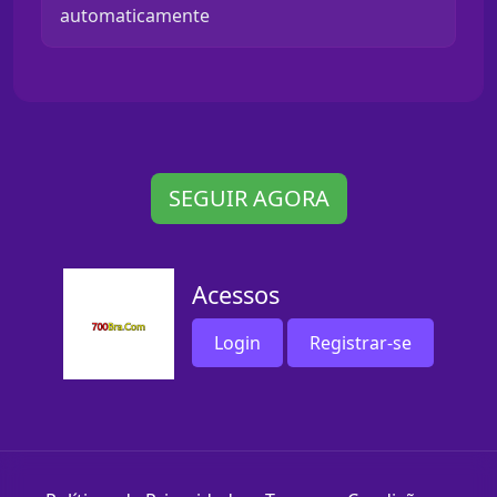
automaticamente
SEGUIR AGORA
Acessos
Login
Registrar-se