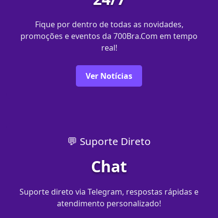
Fique por dentro de todas as novidades,
promoções e eventos da 700Bra.Com em tempo
real!
Ver Notícias
💬 Suporte Direto
Chat
Suporte direto via Telegram, respostas rápidas e
atendimento personalizado!