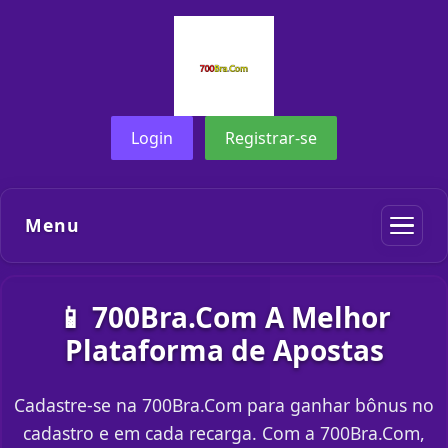
Login
Registrar-se
Menu
📱 700Bra.Com A Melhor
Plataforma de Apostas
Cadastre-se na 700Bra.Com para ganhar bônus no
cadastro e em cada recarga. Com a 700Bra.Com,