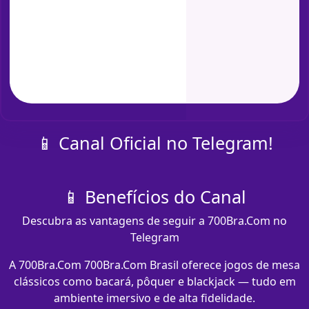
📱 Canal Oficial no Telegram!
📱 Benefícios do Canal
Descubra as vantagens de seguir a 700Bra.Com no
Telegram
A 700Bra.Com 700Bra.Com Brasil oferece jogos de mesa
clássicos como bacará, pôquer e blackjack — tudo em
ambiente imersivo e de alta fidelidade.