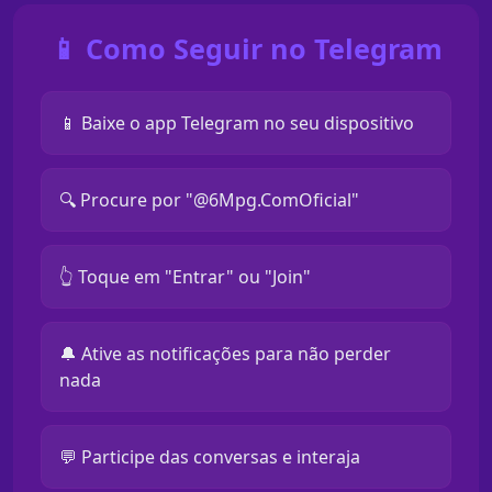
📱 Como Seguir no Telegram
📱 Baixe o app Telegram no seu dispositivo
🔍 Procure por "@6Mpg.ComOficial"
👆 Toque em "Entrar" ou "Join"
🔔 Ative as notificações para não perder
nada
💬 Participe das conversas e interaja