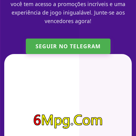
você tem acesso a promoções incríveis e uma
experiência de jogo inigualável. Junte-se aos
vencedores agora!
SEGUIR NO TELEGRAM