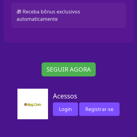
🎁 Receba bônus exclusivos
automaticamente
SEGUIR AGORA
Acessos
Login
Registrar-se