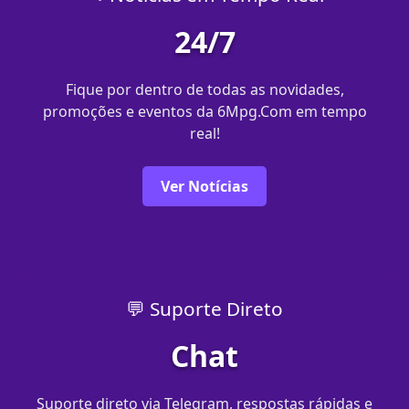
24/7
Fique por dentro de todas as novidades,
promoções e eventos da 6Mpg.Com em tempo
real!
Ver Notícias
💬 Suporte Direto
Chat
Suporte direto via Telegram, respostas rápidas e