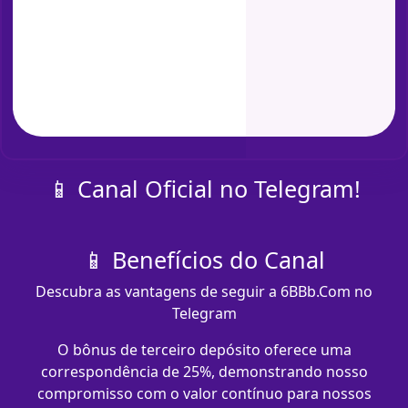
📱 Canal Oficial no Telegram!
📱 Benefícios do Canal
Descubra as vantagens de seguir a 6BBb.Com no
Telegram
O bônus de terceiro depósito oferece uma
correspondência de 25%, demonstrando nosso
compromisso com o valor contínuo para nossos