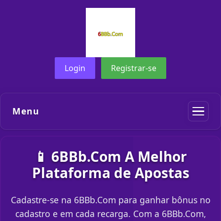
Login
Registrar-se
Menu
📱 6BBb.Com A Melhor
Plataforma de Apostas
Cadastre-se na 6BBb.Com para ganhar bônus no
cadastro e em cada recarga. Com a 6BBb.Com,