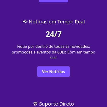
📢 Notícias em Tempo Real
24/7
Fique por dentro de todas as novidades,
promoções e eventos da 6BBb.Com em tempo
real!
Ver Notícias
💬 Suporte Direto