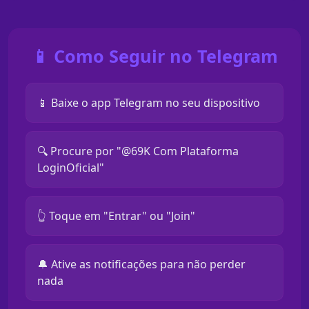
📱 Como Seguir no Telegram
📱 Baixe o app Telegram no seu dispositivo
🔍 Procure por "@69K Com Plataforma
LoginOficial"
👆 Toque em "Entrar" ou "Join"
🔔 Ative as notificações para não perder
nada