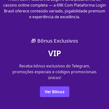
cassino online completa — a 69K Com Plataforma Login
Brasil oferece conteúdo variado, jogabilidade premium
e experiência de excelência.
🎁 Bônus Exclusivos
VIP
Receba bônus exclusivos do Telegram,
promoções especiais e códigos promocionais
únicos!
Ver Bônus