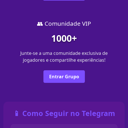
👥 Comunidade VIP
1000+
Junte-se a uma comunidade exclusiva de
jogadores e compartilhe experiências!
Entrar Grupo
📱 Como Seguir no Telegram