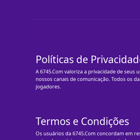
Políticas de Privacida
A 6745.Com valoriza a privacidade de seus 
nossos canais de comunicação. Todos os dad
jogadores.
Termos e Condições
Os usuários da 6745.Com concordam em resp