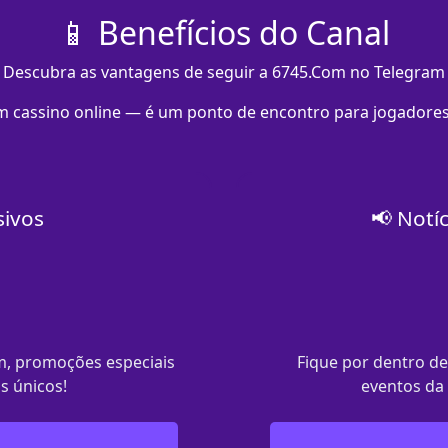
📱 Benefícios do Canal
Descubra as vantagens de seguir a 6745.Com no Telegram
m cassino online — é um ponto de encontro para jogador
sivos
📢 Notí
m, promoções especiais
Fique por dentro d
s únicos!
eventos da