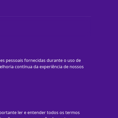
es pessoais fornecidas durante o uso de
elhoria contínua da experiência de nossos
ortante ler e entender todos os termos