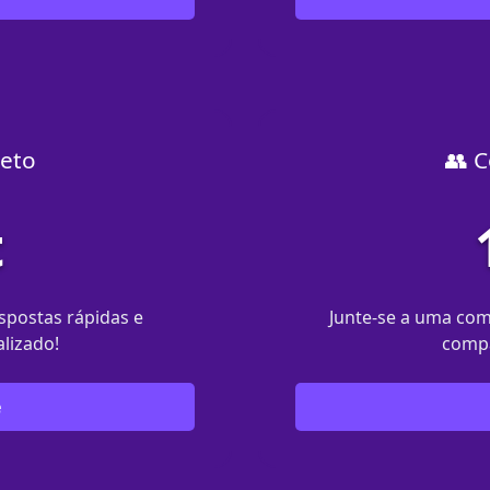
reto
👥 
t
espostas rápidas e
Junte-se a uma com
lizado!
compa
e