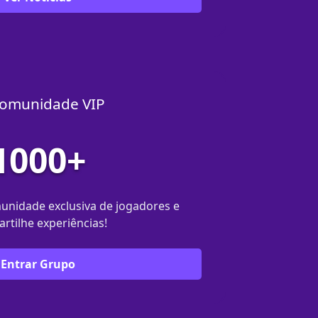
Comunidade VIP
1000+
unidade exclusiva de jogadores e
rtilhe experiências!
Entrar Grupo