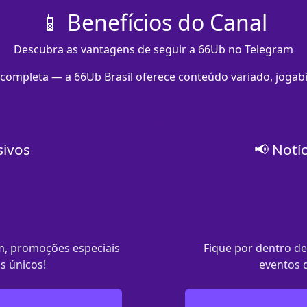
📱 Benefícios do Canal
Descubra as vantagens de seguir a 66Ub no Telegram
completa — a 66Ub Brasil oferece conteúdo variado, jogabi
sivos
📢 Notí
m, promoções especiais
Fique por dentro d
s únicos!
eventos 