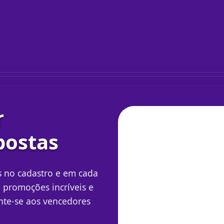
r
postas
 no cadastro e em cada
 promoções incríveis e
unte-se aos vencedores