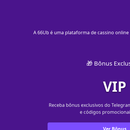
A 66Ub é uma plataforma de cassino online 
🎁 Bônus Exclu
VIP
Receba bônus exclusivos do Telegra
e códigos promocionai
Ver Bônus