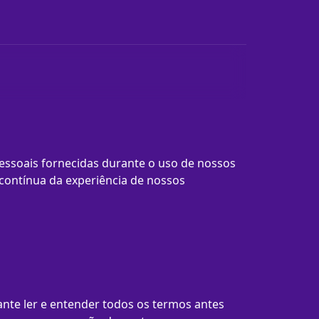
essoais fornecidas durante o uso de nossos
 contínua da experiência de nossos
nte ler e entender todos os termos antes