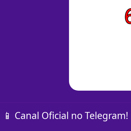
📱 Canal Oficial no Telegram!