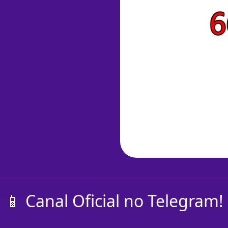
📱 Canal Oficial no Telegram!