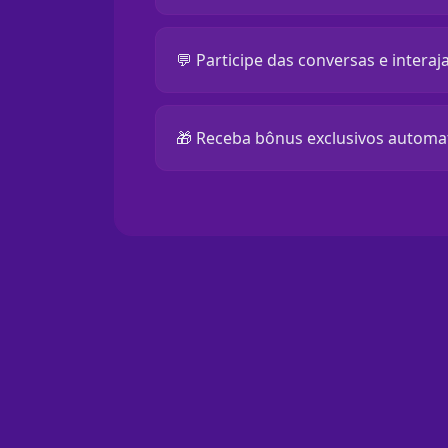
💬 Participe das conversas e interaj
🎁 Receba bônus exclusivos autom