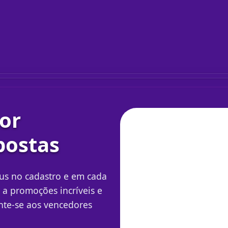
or
postas
us no cadastro e em cada
 a promoções incríveis e
unte-se aos vencedores