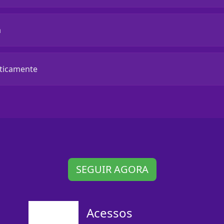
a
aticamente
SEGUIR AGORA
Acessos