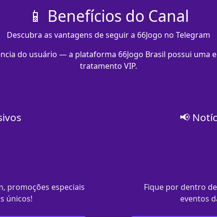
📱 Benefícios do Canal
Descubra as vantagens de seguir a 66Jogo no Telegram
ncia do usuário — a plataforma 66Jogo Brasil possui uma e
tratamento VIP.
sivos
📢 Notí
m, promoções especiais
Fique por dentro d
s únicos!
eventos d