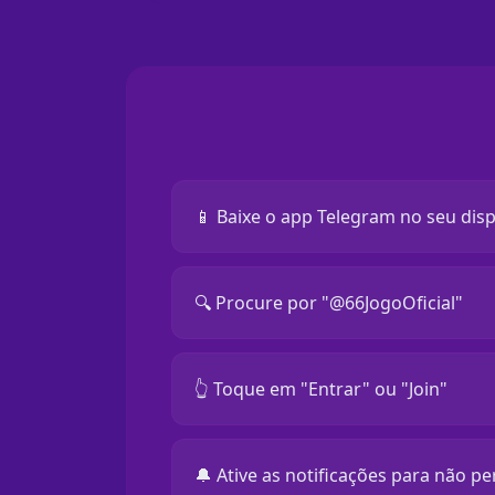
📱 Baixe o app Telegram no seu disp
🔍 Procure por "@66JogoOficial"
👆 Toque em "Entrar" ou "Join"
🔔 Ative as notificações para não p