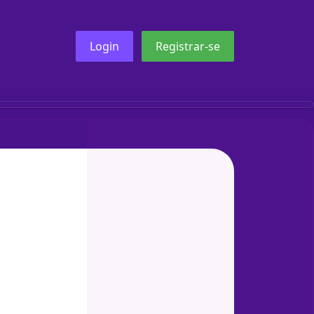
Login
Registrar-se