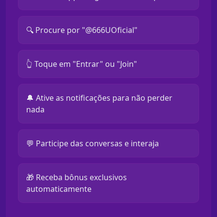
🔍 Procure por "@666UOficial"
👆 Toque em "Entrar" ou "Join"
🔔 Ative as notificações para não perder
nada
💬 Participe das conversas e interaja
🎁 Receba bônus exclusivos
automaticamente