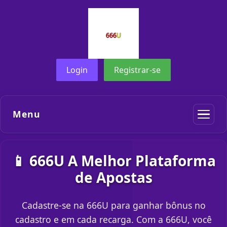
Login
Registrar-se
Menu
📱 666U A Melhor Plataforma
de Apostas
Cadastre-se na 666U para ganhar bônus no
cadastro e em cada recarga. Com a 666U, você