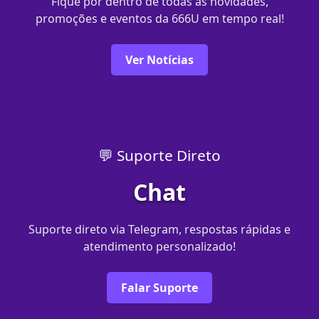
Fique por dentro de todas as novidades,
promoções e eventos da 666U em tempo real!
Ver Notícias
💬 Suporte Direto
Chat
Suporte direto via Telegram, respostas rápidas e
atendimento personalizado!
Falar Suporte