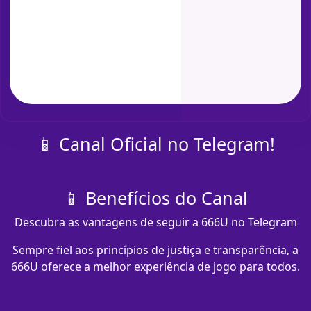
📱 Canal Oficial no Telegram!
📱 Benefícios do Canal
Descubra as vantagens de seguir a 666U no Telegram
Sempre fiel aos princípios de justiça e transparência, a
666U oferece a melhor experiência de jogo para todos.