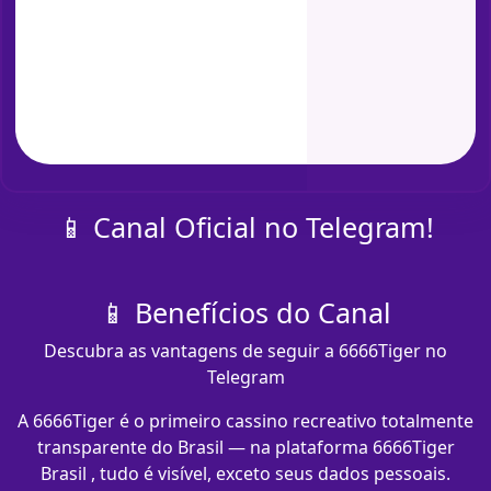
📱 Canal Oficial no Telegram!
📱 Benefícios do Canal
Descubra as vantagens de seguir a 6666Tiger no
Telegram
A 6666Tiger é o primeiro cassino recreativo totalmente
transparente do Brasil — na plataforma 6666Tiger
Brasil , tudo é visível, exceto seus dados pessoais.