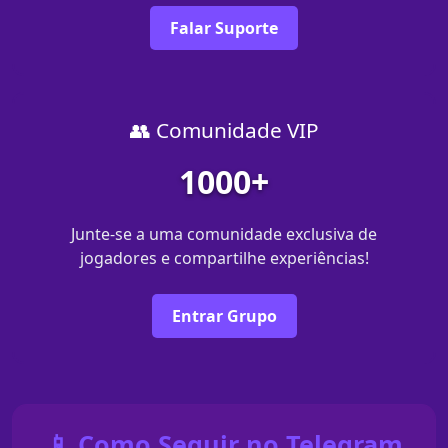
Falar Suporte
👥 Comunidade VIP
1000+
Junte-se a uma comunidade exclusiva de
jogadores e compartilhe experiências!
Entrar Grupo
📱 Como Seguir no Telegram