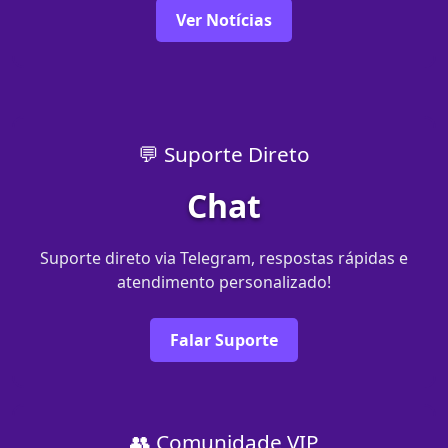
Ver Notícias
💬 Suporte Direto
Chat
Suporte direto via Telegram, respostas rápidas e
atendimento personalizado!
Falar Suporte
👥 Comunidade VIP