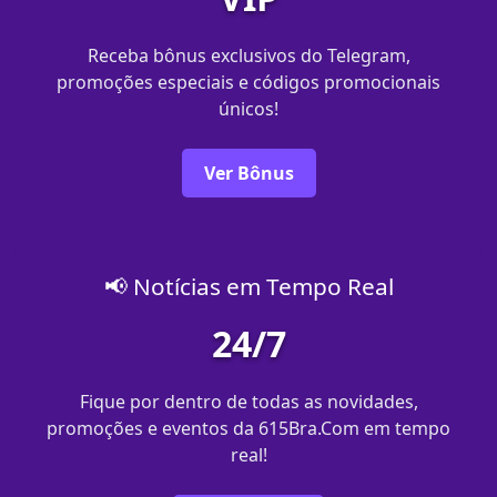
Receba bônus exclusivos do Telegram,
promoções especiais e códigos promocionais
únicos!
Ver Bônus
📢 Notícias em Tempo Real
24/7
Fique por dentro de todas as novidades,
promoções e eventos da 615Bra.Com em tempo
real!