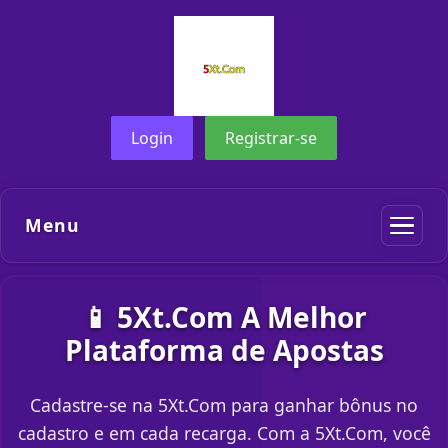
Login
Registrar-se
Menu
📱 5Xt.Com A Melhor
Plataforma de Apostas
Cadastre-se na 5Xt.Com para ganhar bônus no
cadastro e em cada recarga. Com a 5Xt.Com, você