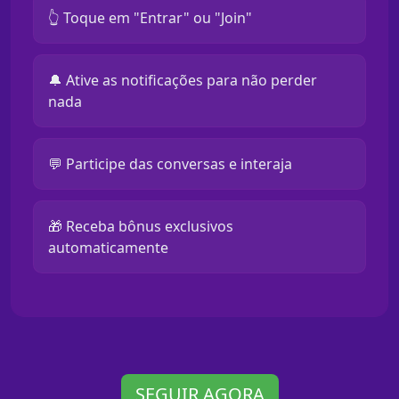
👆 Toque em "Entrar" ou "Join"
🔔 Ative as notificações para não perder
nada
💬 Participe das conversas e interaja
🎁 Receba bônus exclusivos
automaticamente
SEGUIR AGORA