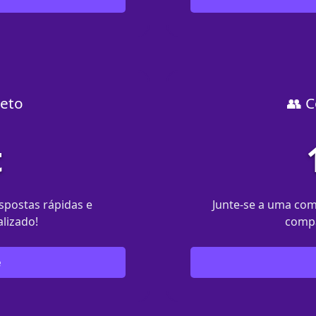
reto
👥 
t
espostas rápidas e
Junte-se a uma com
lizado!
compa
e