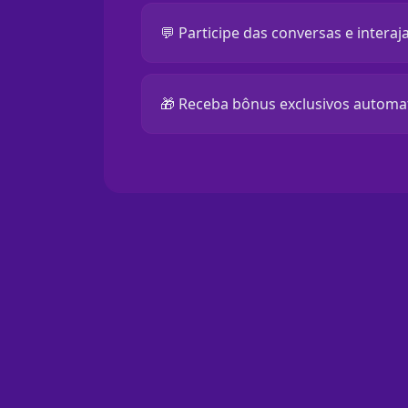
💬 Participe das conversas e interaj
🎁 Receba bônus exclusivos autom