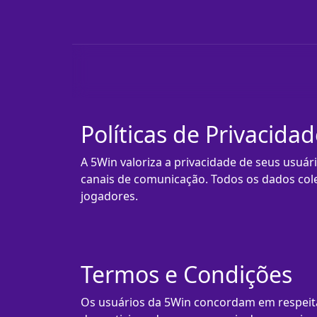
Políticas de Privacida
A 5Win valoriza a privacidade de seus usuá
canais de comunicação. Todos os dados cole
jogadores.
Termos e Condições
Os usuários da 5Win concordam em respeitar