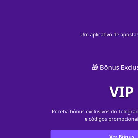
Um aplicativo de aposta
🎁 Bônus Exclu
VIP
Receba bônus exclusivos do Telegra
e códigos promocionai
Ver Bônus