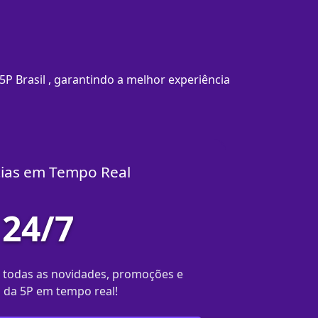
5P Brasil , garantindo a melhor experiência
cias em Tempo Real
24/7
e todas as novidades, promoções e
 da 5P em tempo real!