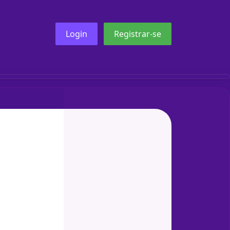
Login
Registrar-se