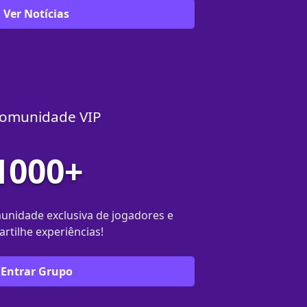
Ver Notícias
Comunidade VIP
1000+
unidade exclusiva de jogadores e
rtilhe experiências!
Entrar Grupo