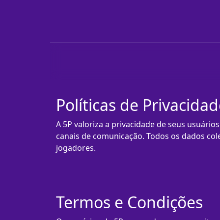
Políticas de Privacida
A 5P valoriza a privacidade de seus usuári
canais de comunicação. Todos os dados cole
jogadores.
Termos e Condições