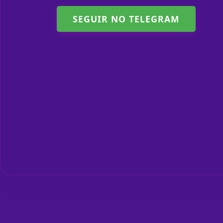
SEGUIR NO TELEGRAM