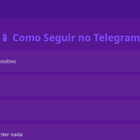
📱 Como Seguir no Telegram
ositivo
erder nada