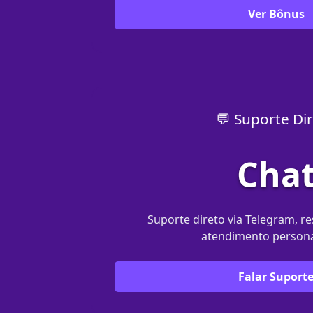
Ver Bônus
💬 Suporte Di
Cha
Suporte direto via Telegram, r
atendimento persona
Falar Suport