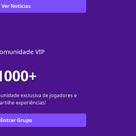
Ver Notícias
Comunidade VIP
1000+
unidade exclusiva de jogadores e
rtilhe experiências!
Entrar Grupo