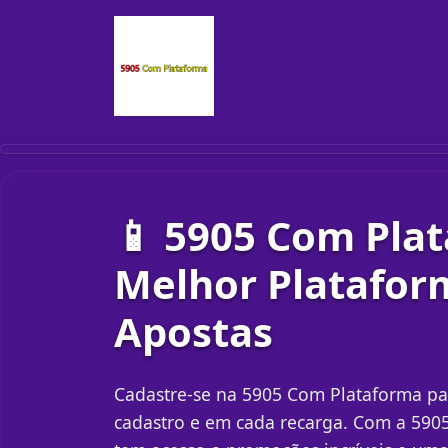
📱 5905 Com Pla
Melhor Platafor
Apostas
Cadastre-se na 5905 Com Plataforma p
cadastro e em cada recarga. Com a 590