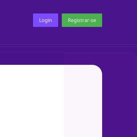
Login
Registrar-se