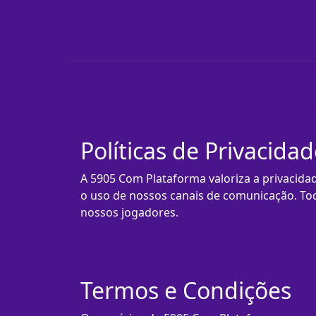
Políticas de Privacida
A 5905 Com Plataforma valoriza a privacid
o uso de nossos canais de comunicação. Tod
nossos jogadores.
Termos e Condições