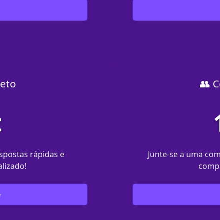
reto
👥 
t
espostas rápidas e
Junte-se a uma com
lizado!
compa
e