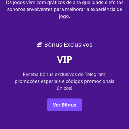
Os jogos vêm com gráficos de alta qualidade e efeitos
sonoros envolventes para melhorar a experiência de
jogo.
🎁 Bônus Exclusivos
VIP
Receba bônus exclusivos do Telegram,
promoções especiais e códigos promocionais
únicos!
Ver Bônus