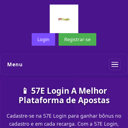
Login
Registrar-se
Menu
📱 57E Login A Melhor
Plataforma de Apostas
Cadastre-se na 57E Login para ganhar bônus no
cadastro e em cada recarga. Com a 57E Login,