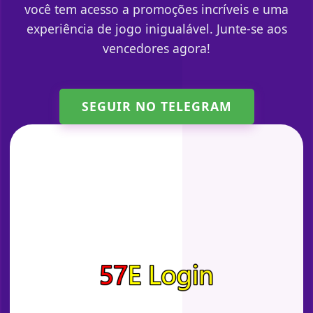
você tem acesso a promoções incríveis e uma
experiência de jogo inigualável. Junte-se aos
vencedores agora!
SEGUIR NO TELEGRAM