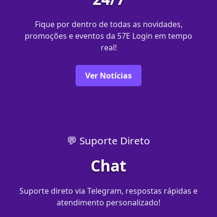
Fique por dentro de todas as novidades,
promoções e eventos da 57E Login em tempo
real!
Ver Notícias
💬 Suporte Direto
Chat
Suporte direto via Telegram, respostas rápidas e
atendimento personalizado!