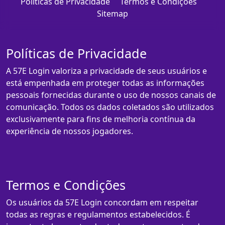
Políticas de Privacidade
Termos e Condições
Sitemap
Políticas de Privacidade
A 57E Login valoriza a privacidade de seus usuários e
está empenhada em proteger todas as informações
pessoais fornecidas durante o uso de nossos canais de
comunicação. Todos os dados coletados são utilizados
exclusivamente para fins de melhoria contínua da
experiência de nossos jogadores.
Termos e Condições
Os usuários da 57E Login concordam em respeitar
todas as regras e regulamentos estabelecidos. É