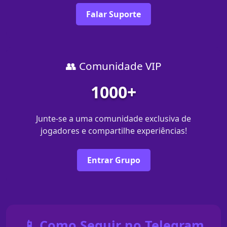
Falar Suporte
👥 Comunidade VIP
1000+
Junte-se a uma comunidade exclusiva de
jogadores e compartilhe experiências!
Entrar Grupo
📱 Como Seguir no Telegram