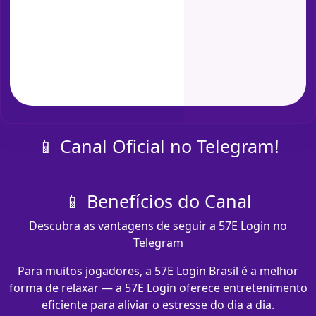
📱 Canal Oficial no Telegram!
📱 Benefícios do Canal
Descubra as vantagens de seguir a 57E Login no
Telegram
Para muitos jogadores, a 57E Login Brasil é a melhor
forma de relaxar — a 57E Login oferece entretenimento
eficiente para aliviar o estresse do dia a dia.