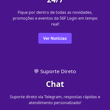
Fique por dentro de todas as novidades,
promoções e eventos da 56F Login em tempo
real!
Ver Notícias
💬 Suporte Direto
Chat
Suporte direto via Telegram, respostas rápidas e
atendimento personalizado!