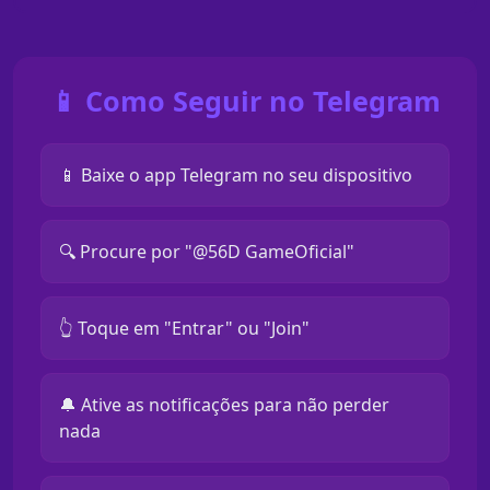
📱 Como Seguir no Telegram
📱 Baixe o app Telegram no seu dispositivo
🔍 Procure por "@56D GameOficial"
👆 Toque em "Entrar" ou "Join"
🔔 Ative as notificações para não perder
nada