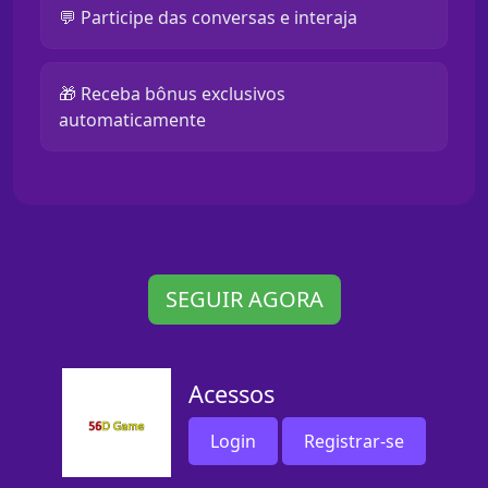
💬 Participe das conversas e interaja
🎁 Receba bônus exclusivos
automaticamente
SEGUIR AGORA
Acessos
Login
Registrar-se