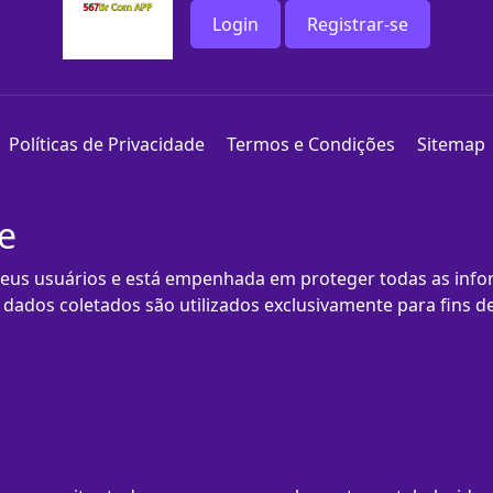
Login
Registrar-se
Políticas de Privacidade
Termos e Condições
Sitemap
de
 seus usuários e está empenhada em proteger todas as info
dados coletados são utilizados exclusivamente para fins d