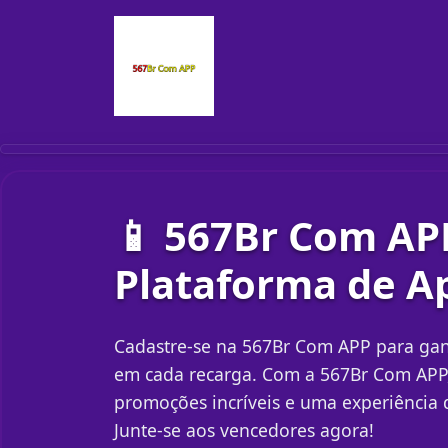
📱 567Br Com AP
Plataforma de A
Cadastre-se na 567Br Com APP para gan
em cada recarga. Com a 567Br Com APP,
promoções incríveis e uma experiência d
Junte-se aos vencedores agora!