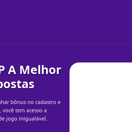
P A Melhor
postas
har bônus no cadastro e
 você tem acesso a
e jogo inigualável.