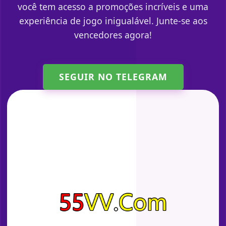
você tem acesso a promoções incríveis e uma
experiência de jogo inigualável. Junte-se aos
vencedores agora!
SEGUIR NO TELEGRAM