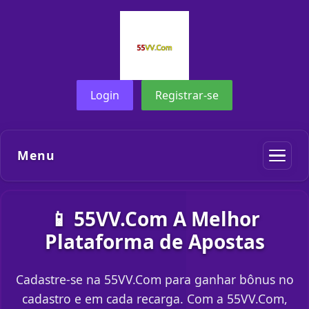
Login
Registrar-se
Menu
📱 55VV.Com A Melhor
Plataforma de Apostas
Cadastre-se na 55VV.Com para ganhar bônus no
cadastro e em cada recarga. Com a 55VV.Com,