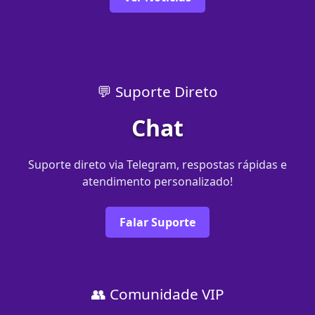
💬 Suporte Direto
Chat
Suporte direto via Telegram, respostas rápidas e
atendimento personalizado!
Falar Suporte
👥 Comunidade VIP