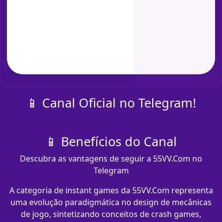
📱 Canal Oficial no Telegram!
📱 Benefícios do Canal
Descubra as vantagens de seguir a 55VV.Com no
Telegram
A categoria de instant games da 55VV.Com representa
uma evolução paradigmática no design de mecânicas
de jogo, sintetizando conceitos de crash games,