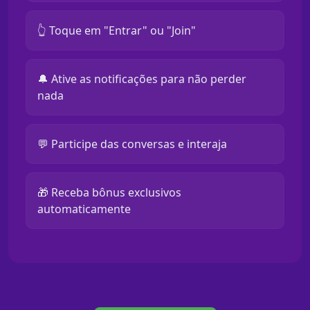
👆 Toque em "Entrar" ou "Join"
🔔 Ative as notificações para não perder
nada
💬 Participe das conversas e interaja
🎁 Receba bônus exclusivos
automaticamente