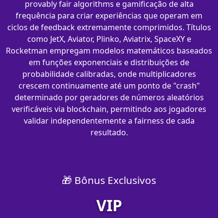
provably fair algorithms e gamificação de alta
frequência para criar experiências que operam em
ciclos de feedback extremamente comprimidos. Títulos
como JetX, Aviator, Plinko, Aviatrix, SpaceXY e
Rocketman empregam modelos matemáticos baseados
em funções exponenciais e distribuições de
probabilidade calibradas, onde multiplicadores
crescem continuamente até um ponto de "crash"
determinado por geradores de números aleatórios
verificáveis via blockchain, permitindo aos jogadores
validar independentemente a fairness de cada
resultado.
🎁 Bônus Exclusivos
VIP