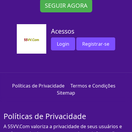
SEGUIR AGORA
Acessos
Login
Registrar-se
Políticas de Privacidade
Termos e Condições
Sitemap
Políticas de Privacidade
A 55VV.Com valoriza a privacidade de seus usuários e