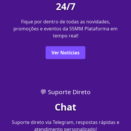
24/7
Fique por dentro de todas as novidades,
promoções e eventos da 55MM Plataforma em
tempo real!
Ver Notícias
💬 Suporte Direto
Chat
Suporte direto via Telegram, respostas rápidas e
atendimento personalizado!