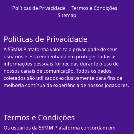
Políticas de Privacidade
Termos e Condições
Sitemap
Políticas de Privacidade
A 55MM Plataforma valoriza a privacidade de seus
usuários e está empenhada em proteger todas as
informações pessoais fornecidas durante o uso de
nossos canais de comunicação. Todos os dados
coletados são utilizados exclusivamente para fins de
melhoria contínua da experiência de nossos jogadores.
Termos e Condições
Os usuários da 55MM Plataforma concordam em