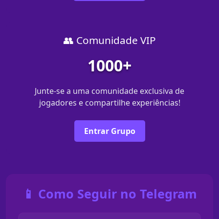
👥 Comunidade VIP
1000+
Junte-se a uma comunidade exclusiva de
jogadores e compartilhe experiências!
Entrar Grupo
📱 Como Seguir no Telegram