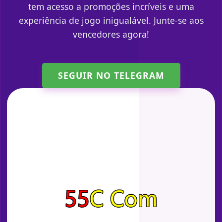
tem acesso a promoções incríveis e uma
experiência de jogo inigualável. Junte-se aos
vencedores agora!
SEGUIR NO TELEGRAM