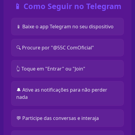
📱 Como Seguir no Telegram
📱 Baixe o app Telegram no seu dispositivo
🔍 Procure por "@55C ComOficial"
👆 Toque em "Entrar" ou "Join"
🔔 Ative as notificações para não perder
nada
💬 Participe das conversas e interaja