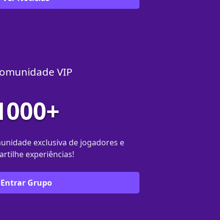
Comunidade VIP
1000+
unidade exclusiva de jogadores e
rtilhe experiências!
Entrar Grupo