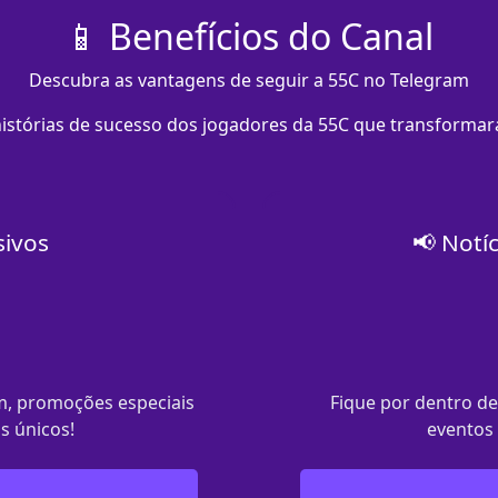
📱 Benefícios do Canal
Descubra as vantagens de seguir a 55C no Telegram
istórias de sucesso dos jogadores da 55C que transformar
sivos
📢 Notí
m, promoções especiais
Fique por dentro d
s únicos!
eventos