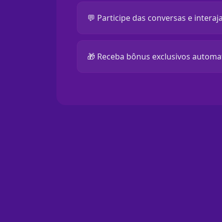
💬 Participe das conversas e interaj
🎁 Receba bônus exclusivos autom