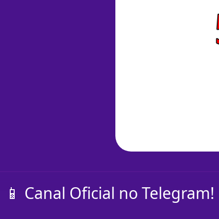
📱 Canal Oficial no Telegram!