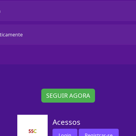
a
aticamente
SEGUIR AGORA
Acessos
Login
Registrar-se