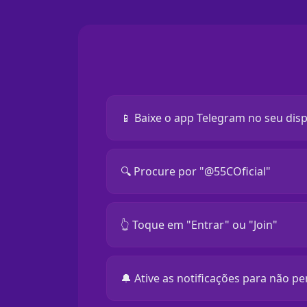
📱 Baixe o app Telegram no seu disp
🔍 Procure por "@55COficial"
👆 Toque em "Entrar" ou "Join"
🔔 Ative as notificações para não p