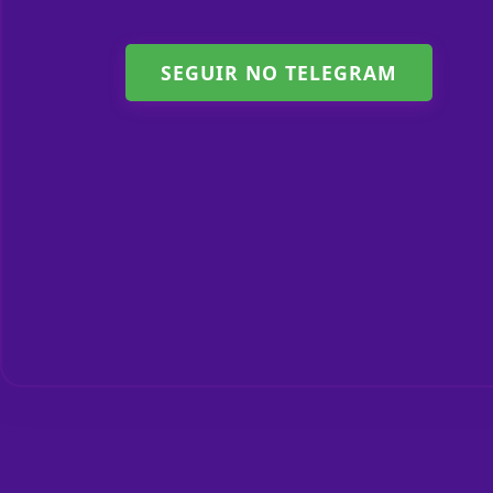
SEGUIR NO TELEGRAM