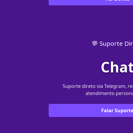
💬 Suporte Di
Cha
Suporte direto via Telegram, r
atendimento persona
Falar Suport