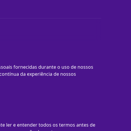
ssoais fornecidas durante o uso de nossos
 contínua da experiência de nossos
te ler e entender todos os termos antes de