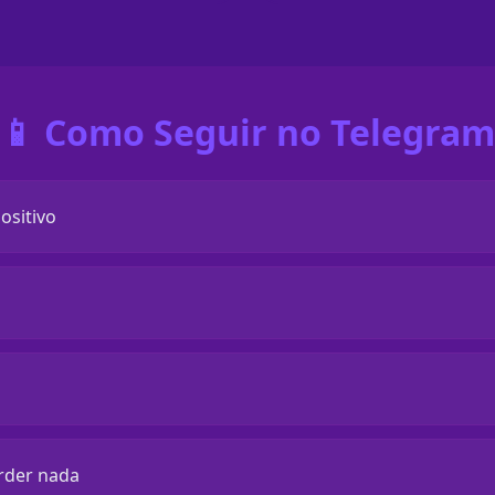
📱 Como Seguir no Telegram
ositivo
erder nada