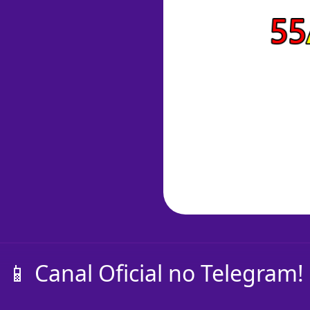
📱 Canal Oficial no Telegram!