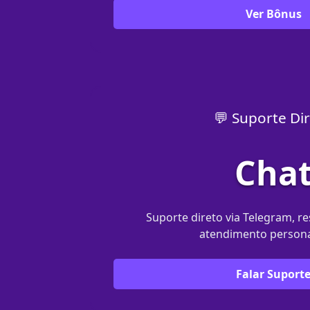
Ver Bônus
💬 Suporte Di
Cha
Suporte direto via Telegram, r
atendimento persona
Falar Suport