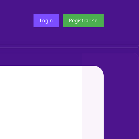
Login
Registrar-se