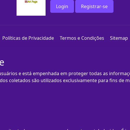
Login
Registrar-se
Políticas de Privacidade
Termos e Condições
Sitemap
de
 usuários e está empenhada em proteger todas as informaç
os coletados são utilizados exclusivamente para fins de m