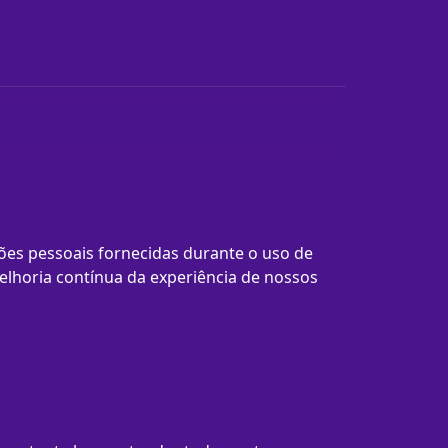
ões pessoais fornecidas durante o uso de
elhoria contínua da experiência de nossos