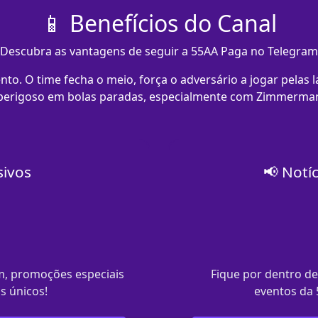
📱 Benefícios do Canal
Descubra as vantagens de seguir a 55AA Paga no Telegram
ento. O time fecha o meio, força o adversário a jogar pelas 
erigoso em bolas paradas, especialmente com Zimmerman
sivos
📢 Notí
m, promoções especiais
Fique por dentro d
s únicos!
eventos da 