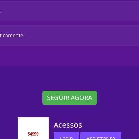
a
aticamente
SEGUIR AGORA
Acessos
Login
Registrar-se