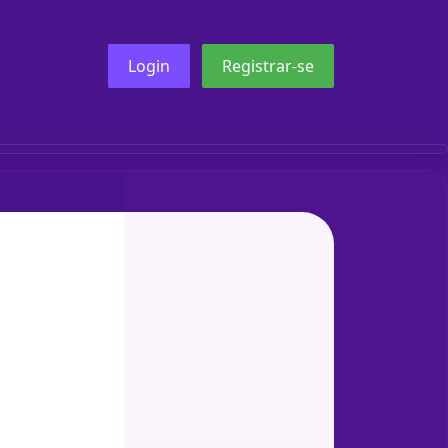
Login
Registrar-se