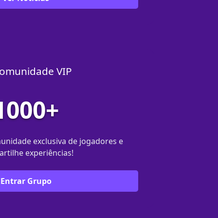
Comunidade VIP
1000+
unidade exclusiva de jogadores e
rtilhe experiências!
Entrar Grupo