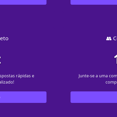
reto
👥 
t
espostas rápidas e
Junte-se a uma com
lizado!
compa
e