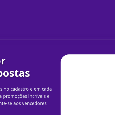
or
postas
s no cadastro e em cada
a promoções incríveis e
unte-se aos vencedores