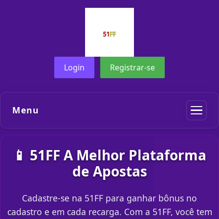
Login
Registrar-se
Menu
📱 51FF A Melhor Plataforma
de Apostas
Cadastre-se na 51FF para ganhar bônus no
cadastro e em cada recarga. Com a 51FF, você tem