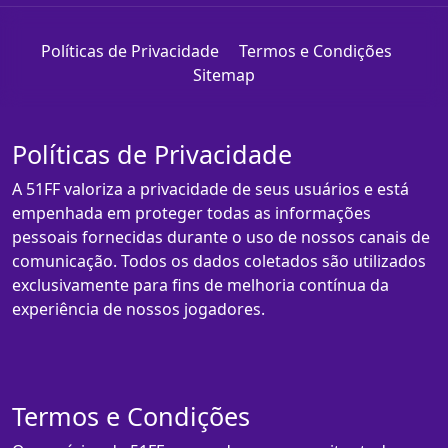
Políticas de Privacidade
Termos e Condições
Sitemap
Políticas de Privacidade
A 51FF valoriza a privacidade de seus usuários e está
empenhada em proteger todas as informações
pessoais fornecidas durante o uso de nossos canais de
comunicação. Todos os dados coletados são utilizados
exclusivamente para fins de melhoria contínua da
experiência de nossos jogadores.
Termos e Condições