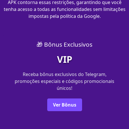
APK contorna essas restrições, garantindo que você
tenha acesso a todas as funcionalidades sem limitações
impostas pela política da Google.
🎁 Bônus Exclusivos
VIP
Receba bônus exclusivos do Telegram,
promoções especiais e códigos promocionais
únicos!
Ver Bônus