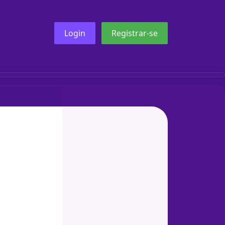
Login
Registrar-se