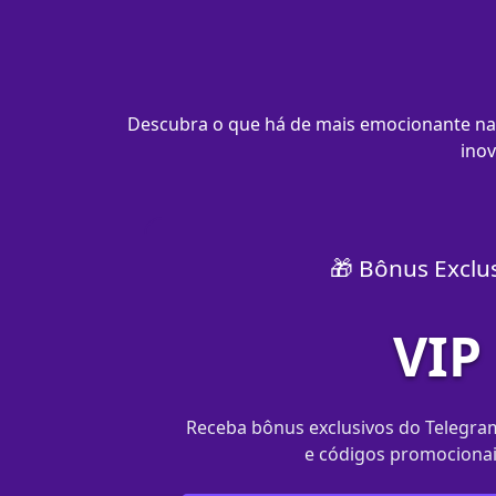
Descubra o que há de mais emocionante na 
inov
🎁 Bônus Exclu
VIP
Receba bônus exclusivos do Telegra
e códigos promocionai