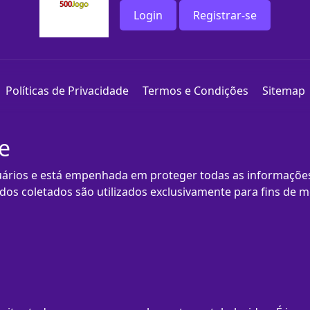
Login
Registrar-se
Políticas de Privacidade
Termos e Condições
Sitemap
de
suários e está empenhada em proteger todas as informaçõe
os coletados são utilizados exclusivamente para fins de m