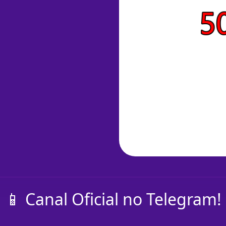
📱 Canal Oficial no Telegram!