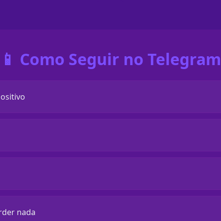
📱 Como Seguir no Telegram
ositivo
erder nada