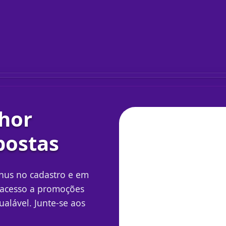
lhor
postas
nus no cadastro e em
 acesso a promoções
ualável. Junte-se aos