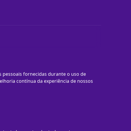
s pessoais fornecidas durante o uso de
elhoria contínua da experiência de nossos