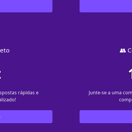
reto
👥 
t
espostas rápidas e
Junte-se a uma com
lizado!
compa
e