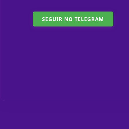
SEGUIR NO TELEGRAM