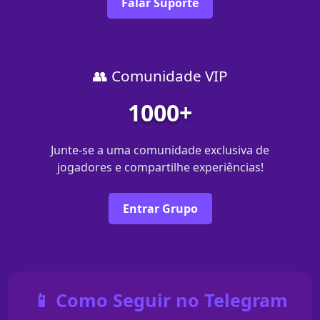
Falar Suporte
👥 Comunidade VIP
1000+
Junte-se a uma comunidade exclusiva de
jogadores e compartilhe experiências!
Entrar Grupo
📱 Como Seguir no Telegram