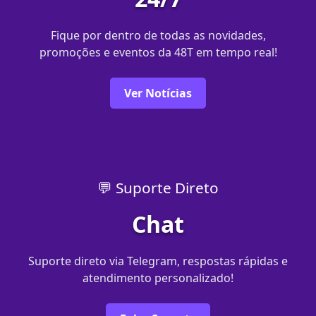
Fique por dentro de todas as novidades,
promoções e eventos da 48T em tempo real!
Ver Notícias
💬 Suporte Direto
Chat
Suporte direto via Telegram, respostas rápidas e
atendimento personalizado!