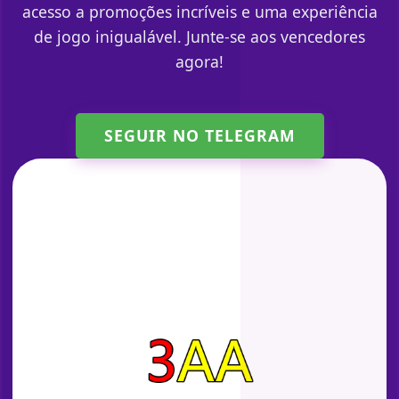
acesso a promoções incríveis e uma experiência
de jogo inigualável. Junte-se aos vencedores
agora!
SEGUIR NO TELEGRAM