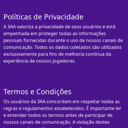
Políticas de Privacidade
A 3AA valoriza a privacidade de seus usuários e está
empenhada em proteger todas as informações
pessoais fornecidas durante o uso de nossos canais de
comunicação. Todos os dados coletados são utilizados
exclusivamente para fins de melhoria contínua da
experiência de nossos jogadores.
Termos e Condições
Os usuários da 3AA concordam em respeitar todas as
regras e regulamentos estabelecidos. É importante ler
e entender todos os termos antes de participar de
nossos canais de comunicação. A violação destes