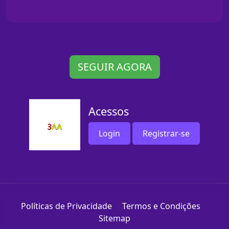
SEGUIR AGORA
Acessos
Login
Registrar-se
Políticas de Privacidade
Termos e Condições
Sitemap