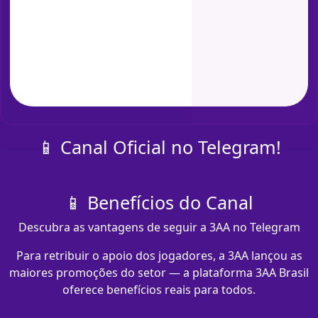
📱 Canal Oficial no Telegram!
📱 Benefícios do Canal
Descubra as vantagens de seguir a 3AA no Telegram
Para retribuir o apoio dos jogadores, a 3AA lançou as
maiores promoções do setor — a plataforma 3AA Brasil
oferece benefícios reais para todos.