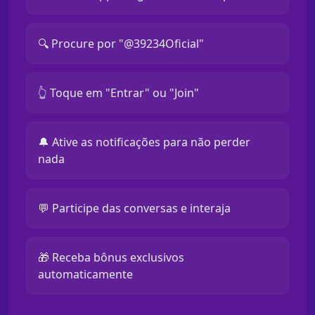
🔍 Procure por "@39234Oficial"
👆 Toque em "Entrar" ou "Join"
🔔 Ative as notificações para não perder
nada
💬 Participe das conversas e interaja
🎁 Receba bônus exclusivos
automaticamente