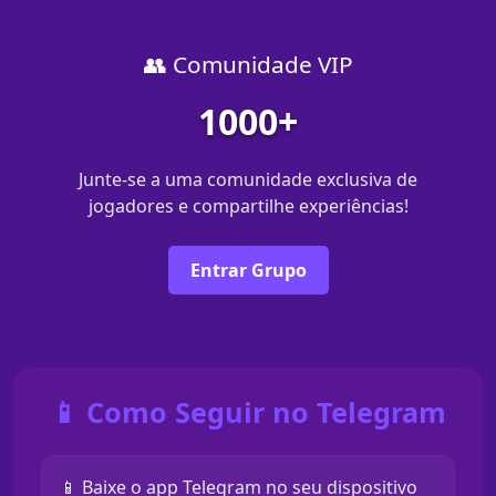
👥 Comunidade VIP
1000+
Junte-se a uma comunidade exclusiva de
jogadores e compartilhe experiências!
Entrar Grupo
📱 Como Seguir no Telegram
📱 Baixe o app Telegram no seu dispositivo