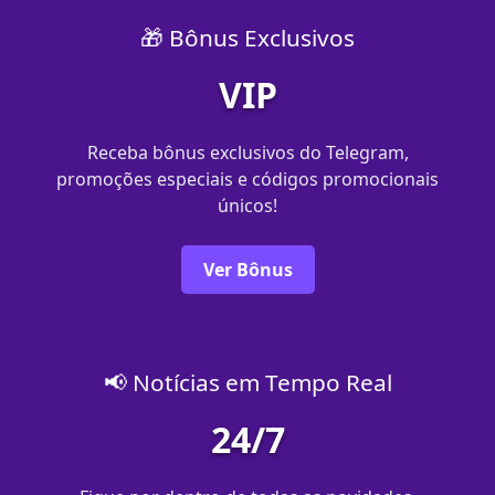
🎁 Bônus Exclusivos
VIP
Receba bônus exclusivos do Telegram,
promoções especiais e códigos promocionais
únicos!
Ver Bônus
📢 Notícias em Tempo Real
24/7