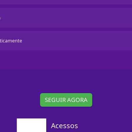
a
aticamente
SEGUIR AGORA
Acessos