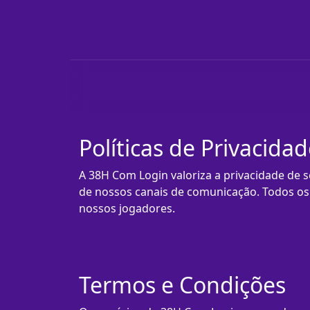
Políticas de Privacida
A 38H Com Login valoriza a privacidade de
de nossos canais de comunicação. Todos os 
nossos jogadores.
Termos e Condições