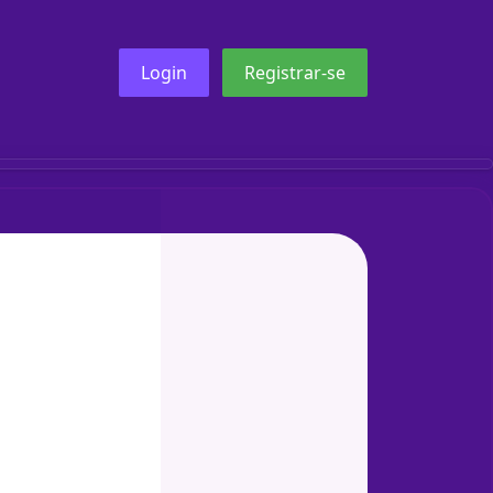
Login
Registrar-se