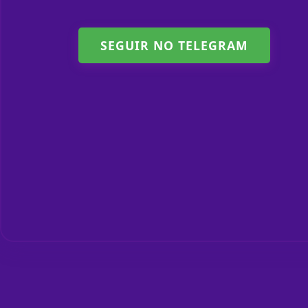
SEGUIR NO TELEGRAM