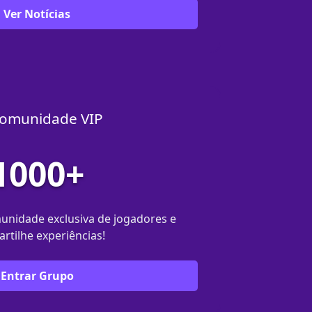
Ver Notícias
Comunidade VIP
1000+
unidade exclusiva de jogadores e
rtilhe experiências!
Entrar Grupo