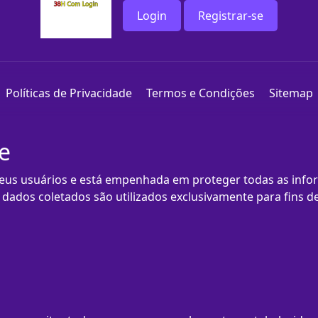
Login
Registrar-se
Políticas de Privacidade
Termos e Condições
Sitemap
de
 seus usuários e está empenhada em proteger todas as info
dados coletados são utilizados exclusivamente para fins d