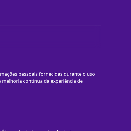
rmações pessoais fornecidas durante o uso
e melhoria contínua da experiência de